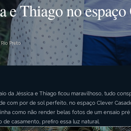
a e Thiago no espaço
Rio Preto
io da Jéssica e Thiago ficou maravilhoso, tudo consp
rde com por de sol perfeito, no espaço Clever Casad
inha como não render belas fotos de um ensaio pré
 de casamento, prefiro essa luz natural.