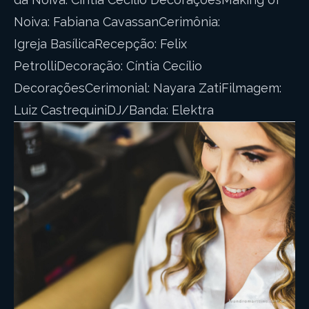
Noiva: Fabiana CavassanCerimônia:
Igreja BasílicaRecepção: Felix
PetrolliDecoração: Cíntia Cecílio
DecoraçõesCerimonial: Nayara ZatiFilmagem:
Luiz CastrequiniDJ/Banda: Elektra