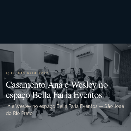
15 DE JUNHO DE 2022
Casamento Ana e Wesley no
espaço Bella Faria Eventos
📍 e Wesley no espaço Bella Faria Eventos — São José
do Rio Preto