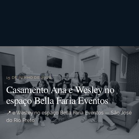
15 DE JUNHO DE 2022
Casamento Ana e Wesley no
espaço Bella Faria Eventos
📍 e Wesley no espaço Bella Faria Eventos — São José
do Rio Preto