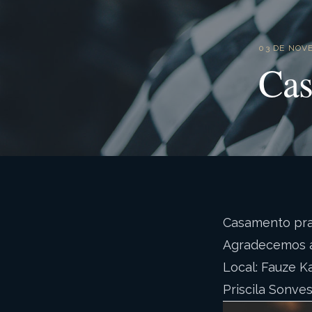
03 DE NOV
Cas
Casamento pra 
Agradecemos ao
Local: Fauze K
Priscila Sonves