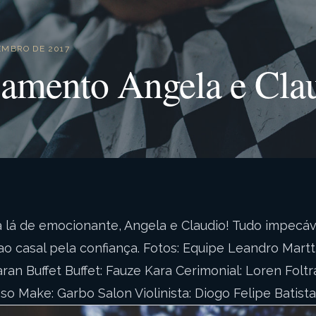
EMBRO DE 2017
amento Angela e Cla
lá de emocionante, Angela e Claudio! Tudo impecáve
 casal pela confiança. Fotos: Equipe Leandro Martti
aran Buffet Buffet: Fauze Kara Cerimonial: Loren Folt
so Make: Garbo Salon Violinista: Diogo Felipe Batista