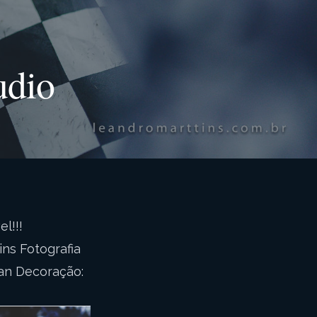
udio
l!!!
ns Fotografia
ran Decoração: