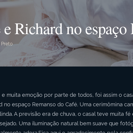
 e Richard no espaço
 Preto
s e muita emoção por parte de todos, foi assim o c
rd no espaço Remanso do Café. Uma cerimômina ca
inda. A previsão era de chuva, o casal teve muita fé
sejado. Uma iluminação natural bem suave que fotó
almente adora.Fica aqui o agradecimento pela conf