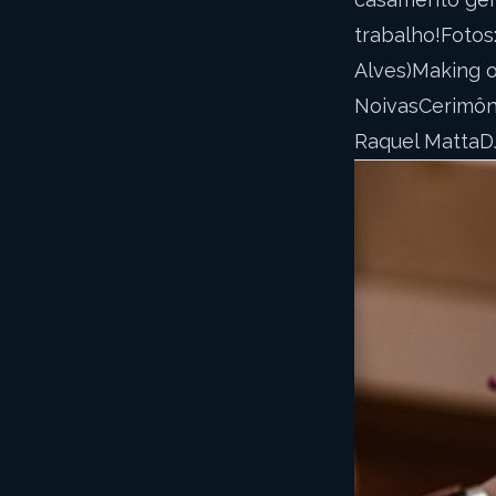
trabalho!Fotos
Alves)Making o
NoivasCerimôn
Raquel MattaD