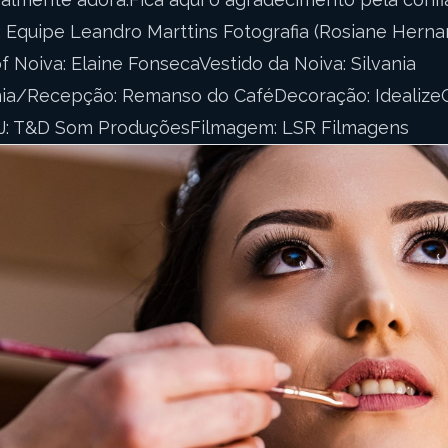
: Equipe Leandro Marttins Fotografia (Rosiane Hern
f Noiva: Elaine FonsecaVestido da Noiva: Silvania
ia/Recepção: Remanso do CaféDecoração: IdealizeC
J: T&D Som ProduçõesFilmagem: LSR Filmagens