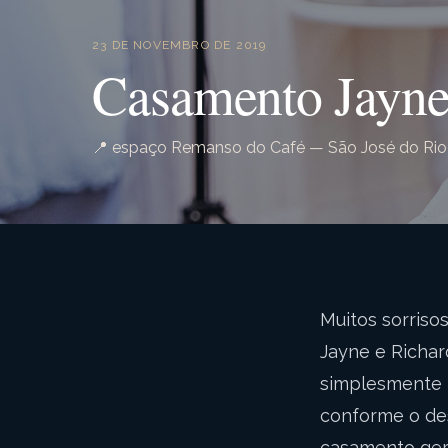
23 DE NOVEMBRO DE 2019
Casamento Jayne
📍 espaço Remanso do Café — São José do Rio
Muitos sorriso
Jayne e Richa
simplesmente l
conforme o de
casamento ger