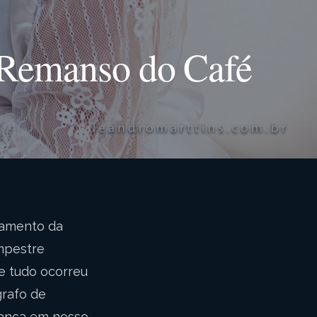
 Remanso do Café
asamento da
mpestre
 e tudo ocorreu
grafo de
iança em nosso