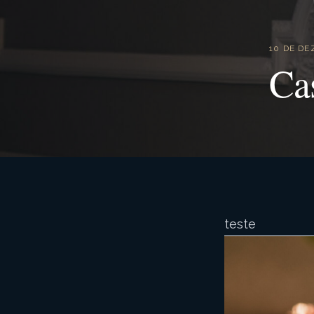
10 DE D
Ca
teste