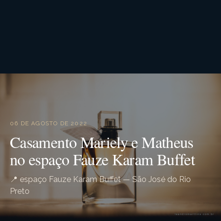
06 DE AGOSTO DE 2022
Casamento Mariely e Matheus
no espaço Fauze Karam Buffet
📍 espaço Fauze Karam Buffet — São José do Rio
Preto