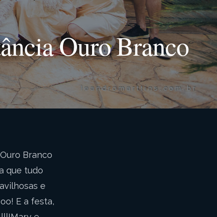
tância Ouro Branco
 Ouro Branco
a que tudo
avilhosas e
o! E a festa,
lll!Mary e