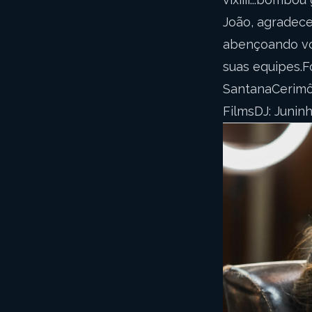
João, agradec
abençoando vo
suas equipes.F
SantanaCerimôn
FilmsDJ: Junin