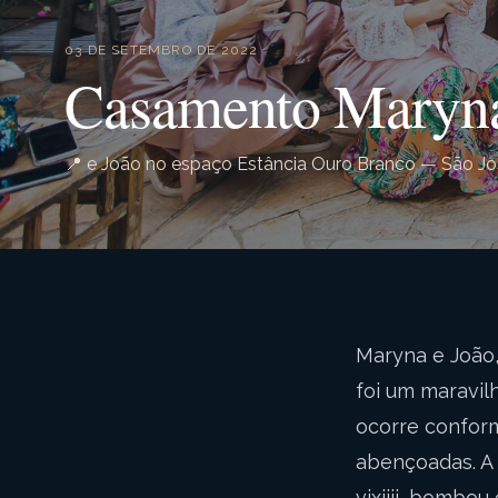
03 DE SETEMBRO DE 2022
Casamento Maryna 
📍 e João no espaço Estância Ouro Branco — São Jo
Maryna e João
foi um maravi
ocorre conform
abençoadas. A 
vixiiii...bombo