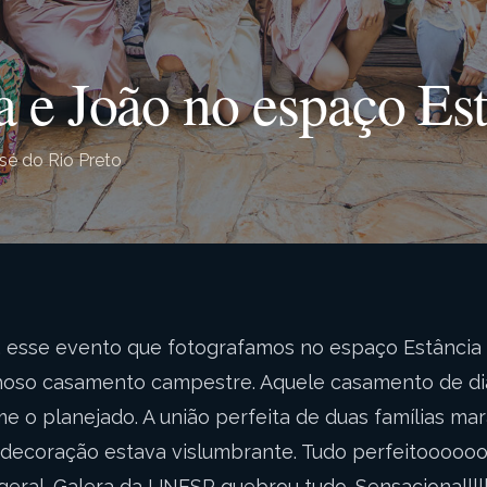
e João no espaço Es
sé do Rio Preto
, esse evento que fotografamos no espaço Estância
lhoso casamento campestre. Aquele casamento de di
e o planejado. A união perfeita de duas famílias mar
decoração estava vislumbrante. Tudo perfeitooooooo
u geral. Galera da UNESP quebrou tudo. Sensacionalllll