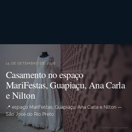
15 DE SETEMBRO DE 2018
Casamento no espaço
MariFestas, Guapiaçu, Ana Carla
e Nilton
📍 espaço MariFestas, Guapiaçu, Ana Carla e Nilton —
São José do Rio Preto