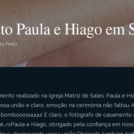
o Paula e Hiago em S
io Preto
ento realizado na Igreja Matriz de Sales. Paula e Hi
ossa união e claro, emoção na cerimônia não faltou. A
ta bomboooouuuu! E claro, o fotógrafo de casamento a
né...rsPaula e Hiago, obrigado pela confiança em noss
inue abençoando vossa união.Obrigado também tod