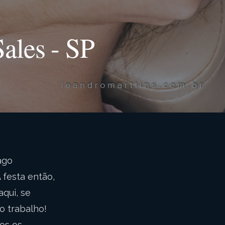
ales - SP
ago
 festa então,
qui, se
o trabalho!
os os