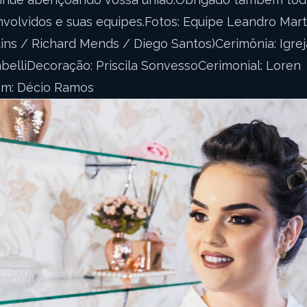
envolvidos e suas equipes.Fotos: Equipe Leandro Mart
ins / Richard Mends / Diego Santos)Cerimônia: Igrej
abelliDecoração: Priscila SonvessoCerimonial: Loren
em: Décio Ramos