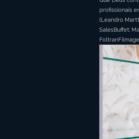
profissionais 
(Leandro Martt
SalesBuffet: M
FoltranFilmag