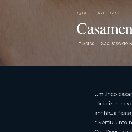
23 DE JULHO DE 2022
Casament
📍 Sales — São José do R
Um lindo casam
oficializaram v
ahhhh....a fes
divertiu junto 
Que Deus cont