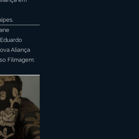
ipes.
iane
y Eduardo
Nova Aliança
sso Filmagem: