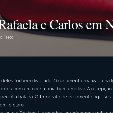
afaela e Carlos em 
o Preto
deles foi bem divertido. O casamento realizado na I
contou com uma cerimônia bem emotiva. A recepção
ecial a balada. O fotógrafo de casamento aqui se 
m, é claro.
os, eu e a Rosiane Hernandes, agradecemos pela co