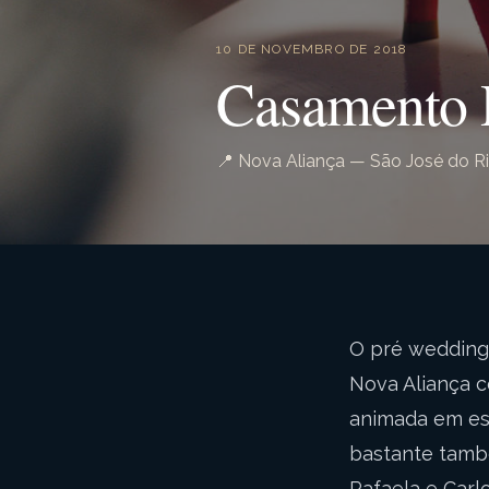
10 DE NOVEMBRO DE 2018
Casamento R
📍 Nova Aliança — São José do Ri
O pré wedding 
Nova Aliança 
animada em esp
bastante també
Rafaela e Carl