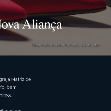
Nova Aliança
greja Matriz de
 foi bem
animou
nfiança em