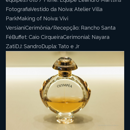
FotografiaVestido da Noiva: Atelier Villa
ParkMaking of Noiva: Vivi
VersianiCerimônia/Recepção: Rancho Santa
FéBuffet: Caio CirqueiraCerimonial: Nayara
ZatiDJ: SandroDupla: Tato e Jr