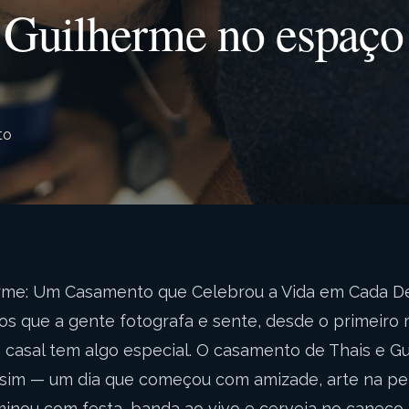
 Guilherme no espaço
to
erme: Um Casamento que Celebrou a Vida em Cada D
s que a gente fotografa e sente, desde o primeir
e casal tem algo especial. O casamento de Thais e Gu
sim — um dia que começou com amizade, arte na pel
inou com festa, banda ao vivo e cerveja no caneco. 