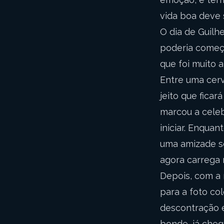
vida boa deve 
O dia de Guil
poderia começa
que foi muito 
Entre uma cerv
jeito que fica
marcou a celeb
iniciar. Enqua
uma amizade só
agora carrega 
Depois, com a
para a foto co
descontração e
bonde, já che