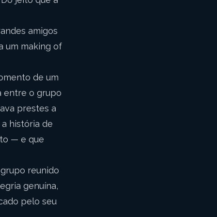
grandes amigos
ra um making of
 momento de um
a entre o grupo
ava prestes a
a história de
nto — e que
 grupo reunido
egria genuína,
cado pelo seu