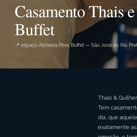
Casamento Thais e
Buffet
📍 espaço Almeida Pires Buffet — São José do Rio Pre
Thais & Guilh
Tem casamento
dia, que aquel
exatamente as
emoção, e term