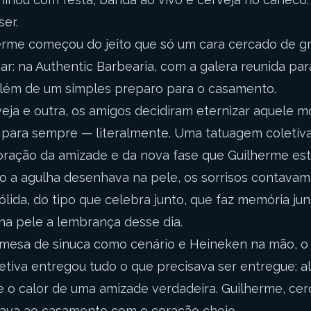
ser.
herme começou do jeito que só um cara cercado de 
r: na Authentic Barbearia, com a galera reunida pa
além de um simples preparo para o casamento.
eja e outra, os amigos decidiram eternizar aquele
rá para sempre — literalmente. Uma tatuagem coletiv
ração da amizade e da nova fase que Guilherme est
nto a agulha desenhava na pele, os sorrisos contavam 
lida, do tipo que celebra junto, que faz memória ju
na pele a lembrança desse dia.
 mesa de sinuca como cenário e Heineken na mão, o
letiva entregou tudo o que precisava ser entregue: al
 o calor de uma amizade verdadeira. Guilherme, cer
gava ao casamento com o coração cheio.