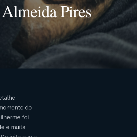
 Almeida Pires
etalhe
o momento do
ilherme foi
e e muita
Do jeito que a