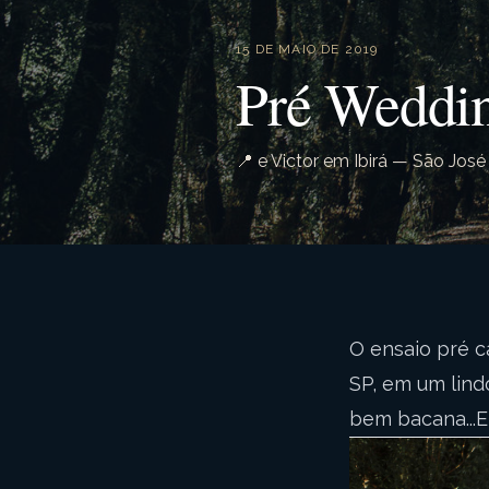
15 DE MAIO DE 2019
Pré Weddin
📍 e Victor em Ibirá — São José
O ensaio pré c
SP, em um lind
bem bacana..