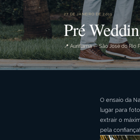
27 DE JANEIRO DE 2019
Pré Weddin
📍 Auriflama — São José do Rio 
O ensaio da Nai
lugar para foto
extrair o máxi
pela confiança