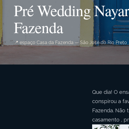
Pré Wedding Nayar
Fazenda
📍 espaço Casa da Fazenda — São José do Rio Preto
Que dia! O ens
conspirou a fa
Fazenda. Não t
casamento , pre