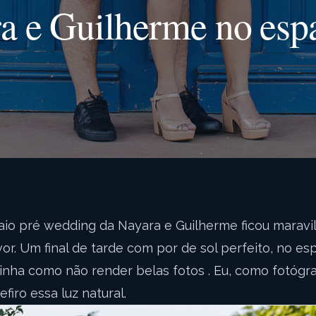
a e Guilherme no esp
aio pré wedding da Nayara e Guilherme ficou maravi
vor. Um final de tarde com por de sol perfeito, no e
inha como não render belas fotos . Eu, como fotógr
firo essa luz natural.