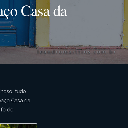
aço Casa da
lhoso, tudo
spaço Casa da
afo de