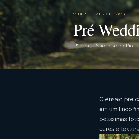
11 DE SETEMBRO DE 2019
Pré Weddi
📍 Ibirá — São José do Rio P
O ensaio pré c
em um lindo fi
belíssimas fo
cores e textur