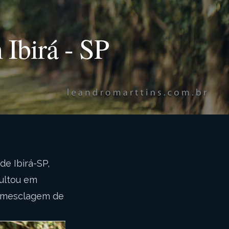
Ibirá - SP
de Ibirá-SP,
sultou em
a mesclagem de